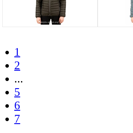
1
2
...
5
6
7