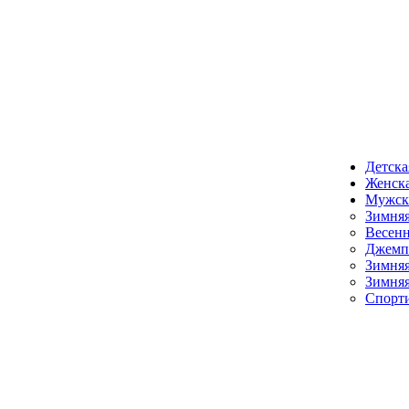
Детска
Женска
Мужск
Зимняя
Весенн
Джемпе
Зимняя
Зимняя
Спорт